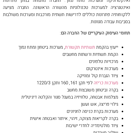
ואלקטרוניקה ומערכות מתח נמוך. החברה מתמחה במתן פתרונות
ואינטגרציה למערכות טכנולוגיות מהשורה הראשונה. החברה מציעה
ללקוחותיה פתרונות כוללים לדרישות תשתית מורכבות ומערכות משולבות
בסביבות עבודה מגוונות.
תחומי העיסוק העיקריים של החברה הם:
ייעוץ בהקמת
תשתיות תקשורת
, מערכות ביטחון ומתח נמוך
הקמת תשתיות ורשתות מחשבים
מרכזיות טלפונים
מערכות אינטרקום
ציוד הגברת קול ומוזיקה
מערכות כריזה
לפי תקן 161, 160 ותקן 1220/3
בקרה וביטחון משובצות מחשב
מצלמות אבטחה, טלוויזיה במעגל סגור והקלטה דיגיטלית
גילוי פריצה, אש ועשן
מערכות בקרת כניסה לחניונים
בקרה לקריאות מצוקה, זיהוי, איתור ואבטחה אישית
ציוד מולטימדיה לחדרי ישיבות
שילוב מערכות