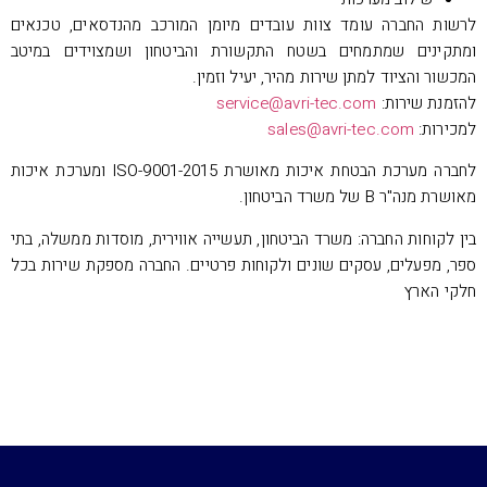
לרשות החברה עומד צוות עובדים מיומן המורכב מהנדסאים, טכנאים
ומתקינים שמתמחים בשטח התקשורת והביטחון ושמצוידים במיטב
המכשור והציוד למתן שירות מהיר, יעיל וזמין.
להזמנת שירות:
service@avri-tec.com
למכירות:
sales@avri-tec.com
לחברה מערכת הבטחת איכות מאושרת ISO-9001-2015 ומערכת איכות
מאושרת מנה"ר B של משרד הביטחון.
בין לקוחות החברה: משרד הביטחון, תעשייה אווירית, מוסדות ממשלה, בתי
ספר, מפעלים, עסקים שונים ולקוחות פרטיים. החברה מספקת שירות בכל
חלקי הארץ